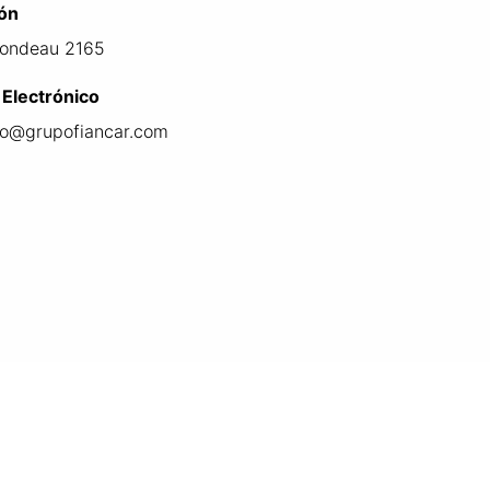
ión
Rondeau 2165
 Electrónico
to@grupofiancar.com